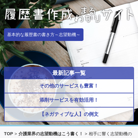
基本的な履歴書の書き方～志望動機～
最新記事一覧
その他のサービスも豊富！
添削サービスを有効活用！
【ネガティブな人】の例文
TOP
>
介護業界の志望動機はこう書く！
>
相手に響く志望動機の